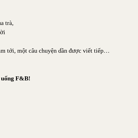
a trà,
ời
m tới, một câu chuyện dần được viết tiếp…
ồ uống F&B!