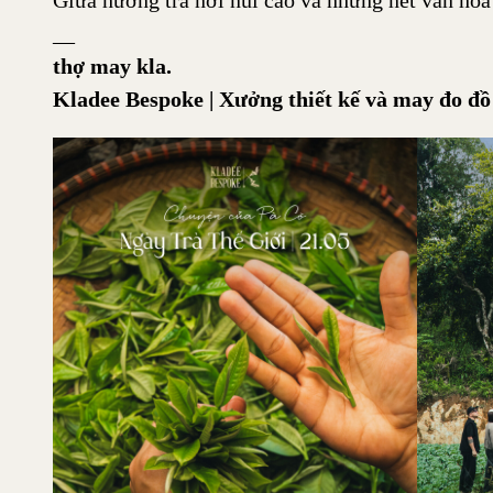
Giữa hương trà nơi núi cao và những nét văn hó
__
thợ may kla.
Kladee Bespoke | Xưởng thiết kế và may đo đ