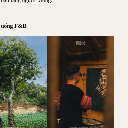
a bản làng người Mông.
ồ uống F&B