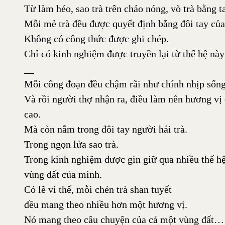
Từ làm héo, sao trà trên chảo nóng, vò trà bằng ta
Mỗi mẻ trà đều được quyết định bằng đôi tay của
Không có công thức được ghi chép.
Chỉ có kinh nghiệm được truyền lại từ thế hệ này
__
Mỗi công đoạn đều chậm rãi như chính nhịp sống
Và rồi người thợ nhận ra, điều làm nên hương vị 
cao.
Mà còn nằm trong đôi tay người hái trà.
Trong ngọn lửa sao trà.
Trong kinh nghiệm được gìn giữ qua nhiều thế hệ
vùng đất của mình.
Có lẽ vì thế, mỗi chén trà shan tuyết
đều mang theo nhiều hơn một hương vị.
Nó mang theo câu chuyện của cả một vùng đất…