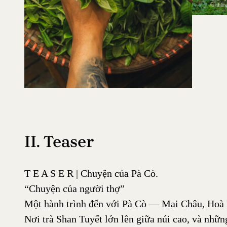
II. Teaser
T E A S E R | Chuyện của Pà Cò.
“Chuyện của người thợ”
Một hành trình đến với Pà Cò — Mai Châu, Hoà 
Nơi trà Shan Tuyết lớn lên giữa núi cao, và nh