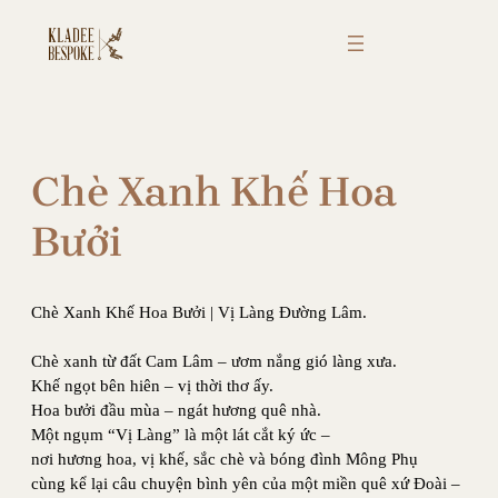
Chuyển
đến
phần
nội
dung
Chè Xanh Khế Hoa
Bưởi
Chè Xanh Khế Hoa Bưởi | Vị Làng Đường Lâm.
Chè xanh từ đất Cam Lâm – ươm nắng gió làng xưa.
Khế ngọt bên hiên – vị thời thơ ấy.
Hoa bưởi đầu mùa – ngát hương quê nhà.
Một ngụm “Vị Làng” là một lát cắt ký ức –
nơi hương hoa, vị khế, sắc chè và bóng đình Mông Phụ
cùng kể lại câu chuyện bình yên của một miền quê xứ Đoài –